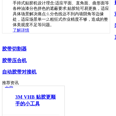
手持式贴胶机设计理念:适应平面、直角面、曲形面等
各种油漆分色拼色的遮蔽要求;贴胶轮可易更换，适应
具体场景解决痛点:1.分色线达不到内墙阴角等边缘
处，适应场景单一;2.粗狂式作业精度不够，造成的整
体美观度不足等问题。
了解详情
贴胶智能时代——
京灿带您学快速揭
胶带切割器
离型纸的方法
胶带压合机
自动胶带对接机
推荐资讯
3M VHB 贴胶更顺
手的小工具