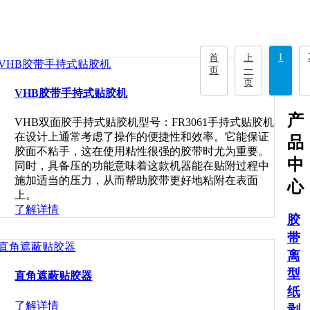
1
首
上
页
一
页
VHB胶带手持式贴胶机
产
VHB双面胶手持式贴胶机型号：FR3061手持式贴胶机
在设计上通常考虑了操作的便捷性和效率。它能保证
品
胶面不粘手，这在使用粘性很强的胶带时尤为重要。
中
同时，具备压的功能意味着这款机器能在贴附过程中
施加适当的压力，从而帮助胶带更好地粘附在表面
心
上。
了解详情
胶
带
离
型
直角遮蔽贴胶器
纸
了解详情
剥