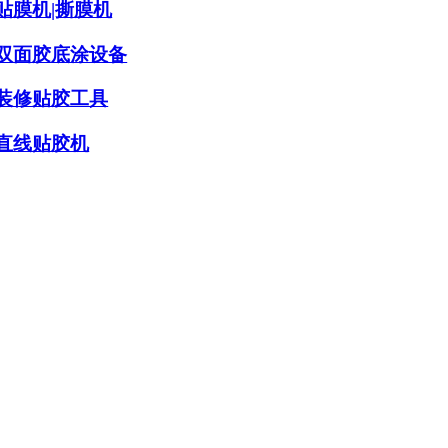
贴膜机|撕膜机
双面胶底涂设备
装修贴胶工具
直线贴胶机