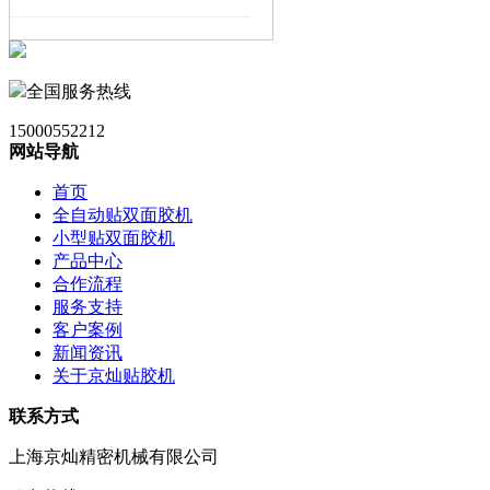
双面胶阻燃标准
全国服务热线
15000552212
网站导航
首页
全自动贴双面胶机
小型贴双面胶机
产品中心
“按需解粘”从概念
合作流程
到实验室 离绿色环
服务支持
保更进一步
客户案例
新闻资讯
关于京灿贴胶机
联系方式
上海京灿精密机械有限公司
贴胶机发展历史